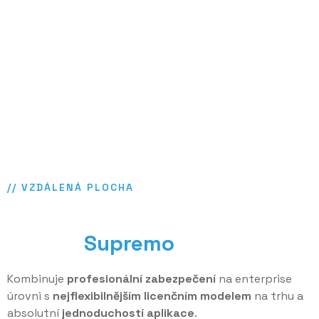
// VZDÁLENÁ PLOCHA
Kompletní řešení vzdálené
plochy
Supremo
Kombinuje
profesionální zabezpečení
na enterprise
úrovni s
nejflexibilnějším licenčním modelem
na trhu a
absolutní
jednoduchostí aplikace
.