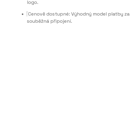
logo.
Cenově dostupné: Výhodný model platby za
souběžná připojení.
Detailní přehled funkcí Supremo