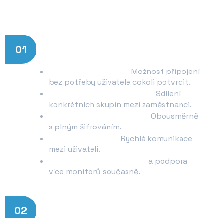
01
Funkce pro zjednodušení práce
Bezobslužný přístup:
Možnost připojení
bez potřeby uživatele cokoli potvrdit.
Neomezený online adresář:
Sdílení
konkrétních skupin mezi zaměstnanci.
Vzdálený přenos souborů:
Obousměrně
s plným šifrováním.
Integrovaný chat:
Rychlá komunikace
mezi uživateli.
Vzdálený tisk dokumentů
a podpora
více monitorů současně.
02
Propracované zabezpečení