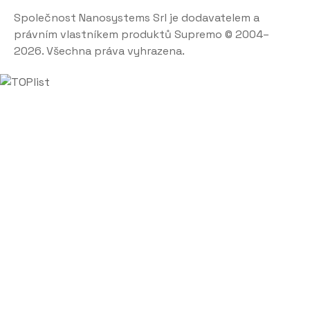
Společnost Nanosystems Srl je dodavatelem a
právním vlastníkem produktů Supremo © 2004–
2026. Všechna práva vyhrazena.
Clos
this
mod
Chcete se na něco
zeptat?
Nenašli jste informace
, které jste hledali?
Nechte nám telefonní číslo a
my Vám zavoláme
.
Nemusíte mít obavy
z nevyžádaných hovorů,