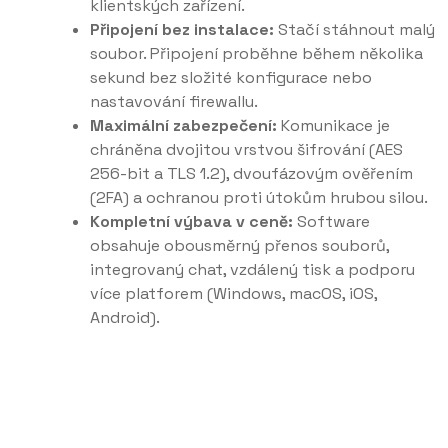
klientských zařízení.
Připojení bez instalace:
Stačí stáhnout malý
soubor. Připojení proběhne během několika
sekund bez složité konfigurace nebo
nastavování firewallu.
Maximální zabezpečení:
Komunikace je
chráněna dvojitou vrstvou šifrování (AES
256-bit a TLS 1.2), dvoufázovým ověřením
(2FA) a ochranou proti útokům hrubou silou.
Kompletní výbava v ceně:
Software
obsahuje obousměrný přenos souborů,
integrovaný chat, vzdálený tisk a podporu
více platforem (Windows, macOS, iOS,
Android).
Více informací...