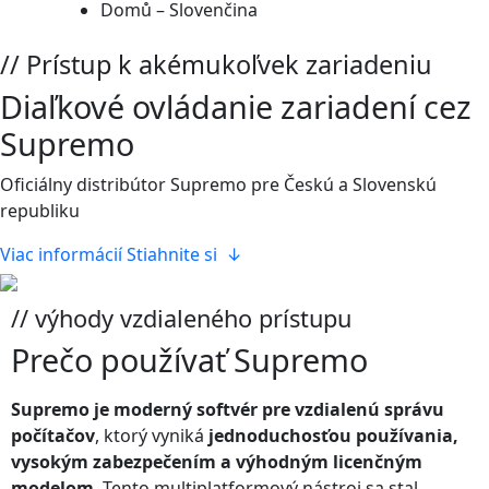
Domů – Slovenčina
// Prístup k akémukoľvek zariadeniu
Diaľkové ovládanie zariadení cez
Supremo
Oficiálny distribútor Supremo pre Českú a Slovenskú
republiku
Viac informácií
Stiahnite si ↓
// výhody vzdialeného prístupu
Prečo používať
Supremo
Supremo je moderný softvér pre vzdialenú správu
počítačov
, ktorý vyniká
jednoduchosťou používania,
vysokým zabezpečením a výhodným licenčným
modelom
. Tento multiplatformový nástroj sa stal