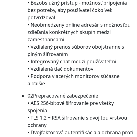
• Bezobslužný prístup - možnosť pripojenia
bez potreby, aby používateľ čokoľvek
potvrdzoval
• Neobmedzený online adresár s možnosťou
zdieľania konkrétnych skupín medzi
zamestnancami
• Vzdialený prenos súborov obojstranne s
plným šifrovaním
• Integrovaný chat medzi používateľmi
• Vzdialená tlač dokumentov
• Podpora viacerých monitorov súčasne
a ďalšie...
02
Prepracované zabezpečenie
• AES 256-bitové šifrovanie pre všetky
spojenia
• TLS 1.2 + RSA šifrovanie s dvojitou vrstvou
ochrany
• Dvojfaktorová autentifikácia a ochrana proti