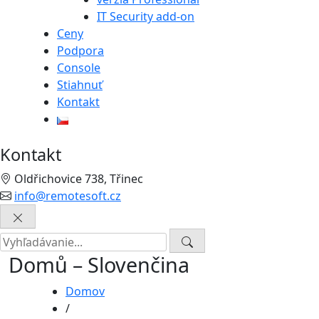
IT Security add-on
Ceny
Podpora
Console
Stiahnuť
Kontakt
Kontakt
Oldřichovice 738, Třinec
info@remotesoft.cz
Domů – Slovenčina
Domov
/