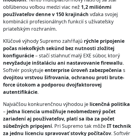
obľúbenou voľbou medzi viac než
1,2 miliónmi
používateľov denne v 150 krajinách
vďaka svojej
kombinácii profesionálnych funkcií s užívateľsky
priateľským rozhraním.
Kľúčové výhody Supremo zahŕňajú
rýchle pripojenie
počas niekoľkých sekúnd bez nutnosti zložitej
konfigurácie
– stačí stiahnuť malý EXE súbor, ktorý
nevyžaduje inštaláciu ani nastavovanie firewallu
.
Softvér poskytuje
enterprise úroveň zabezpečenia
s
dvojitou vrstvou šifrovania
,
ochranou proti brute-
force útokom a podporou dvojfaktorovej
autentifikácie
.
Najväčšou konkurenčnou výhodou je
licenčná politika
–
jedna licencia umožňuje neobmedzený počet
zariadení aj používateľov, platí sa iba za počet
súbežných pripojení
. Pri Supremo tak môže
IT technik
za jednu licenciu spravovať stovky počítačov
. Softvér